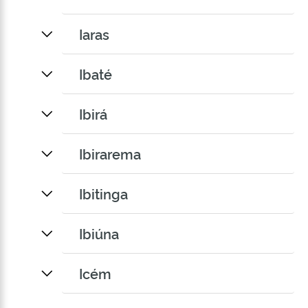
Iaras
Ibaté
Ibirá
Ibirarema
Ibitinga
Ibiúna
Icém