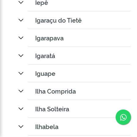
Iepê
Igaraçu do Tietê
Igarapava
Igaratá
Iguape
Ilha Comprida
Ilha Solteira
Co
Ilhabela