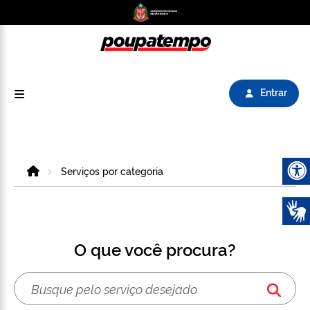
Logo do Poupatempo SP GOV BR direciona para
Entrar
Home
Serviços por categoria
Abrir 
O que você procura?