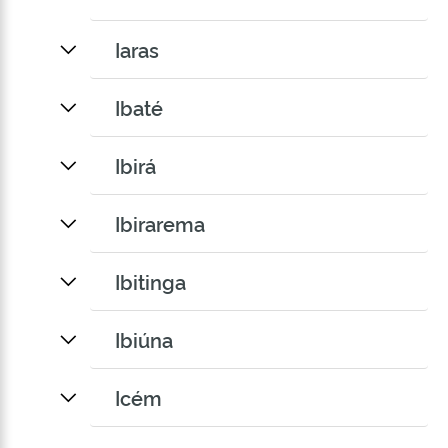
Iaras
Ibaté
Ibirá
Ibirarema
Ibitinga
Ibiúna
Icém