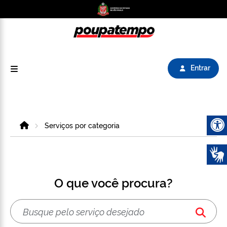
Logo do Poupatempo SP GOV BR direciona para
Entrar
Home
Serviços por categoria
Abrir 
O que você procura?