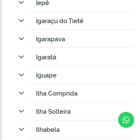
Iepê
Igaraçu do Tietê
Igarapava
Igaratá
Iguape
Ilha Comprida
Ilha Solteira
Co
Ilhabela