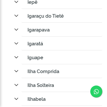
Iepê
Igaraçu do Tietê
Igarapava
Igaratá
Iguape
Ilha Comprida
Ilha Solteira
Co
Ilhabela