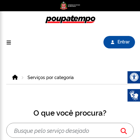
Logo do Poupatempo SP GOV BR direciona para
Entrar
Home
Serviços por categoria
Abrir 
O que você procura?