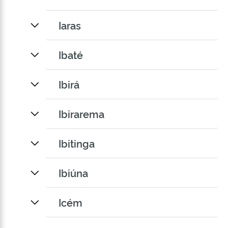
Iaras
Ibaté
Ibirá
Ibirarema
Ibitinga
Ibiúna
Icém