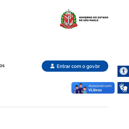
Logo Gover
os
Entrar com o gov.br
Abrir 