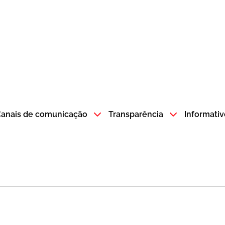
atempo SP GOV BR direciona para a página inicial
anais de comunicação
Transparência
Informativ